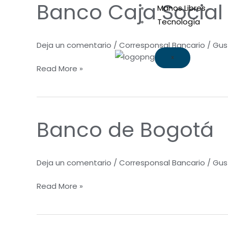
Banco Caja Social
Banco
Manos Libres
Caja
Tecnología
Social
Deja un comentario
/
Corresponsal Bancario
/
Gus
X
Read More »
Banco de Bogotá
Banco
de
Bogotá
Deja un comentario
/
Corresponsal Bancario
/
Gus
Read More »