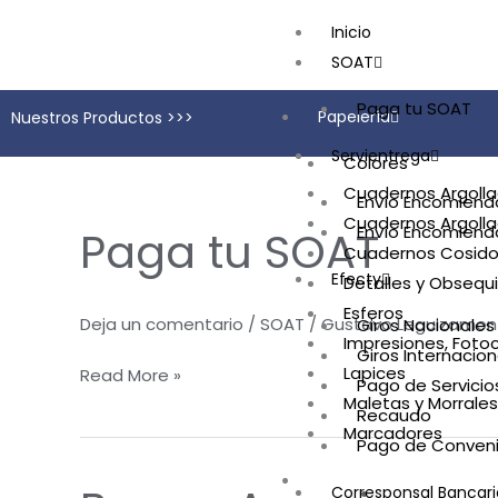
Ir
Inicio
al
SOAT
contenido
Paga tu SOAT
Papelería
Nuestros Productos >>>
Servientrega
Colores
Cuadernos Argolla
Envío Encomiend
Cuadernos Argolla
Envío Encomienda
Paga tu SOAT
Paga
Cuadernos Cosido
tu
Efecty
Detalles y Obsequ
SOAT
Esferos
Deja un comentario
/
SOAT
/
Gustavo Leguizamon
Giros Nacionales
Impresiones, Fotoc
Giros Internacion
Lapices
Read More »
Pago de Servicio
Maletas y Morrales
Recaudo
Marcadores
Pago de Conven
Peluches y Juguetes
Corresponsal Bancari
Banco