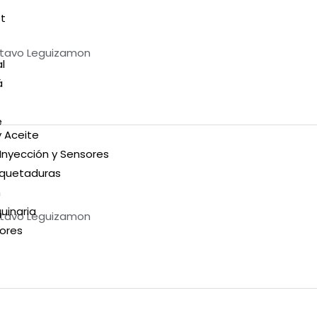
t
tavo Leguizamon
l
á
e
 Aceite
nyección y Sensores
quetaduras
n
uinaria
tavo Leguizamon
ores