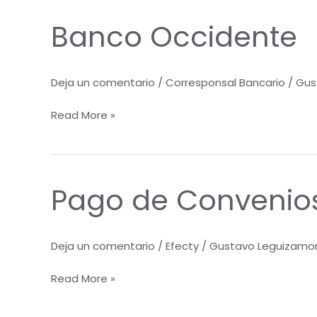
Banco Occidente
Banco
Occidente
Deja un comentario
/
Corresponsal Bancario
/
Gus
Read More »
Pago de Convenio
Pago
de
Convenios
Deja un comentario
/
Efecty
/
Gustavo Leguizamo
Read More »