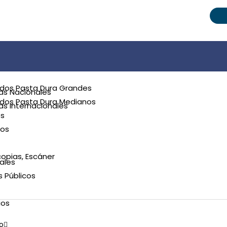
dos Pasta Dura Grandes
as Nacionales
dos Pasta Dura Medianos
s Internacionales
s
ios
opias, Escáner
ales
s Públicos
ios
o