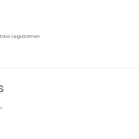
tavo Leguizamon
s
n