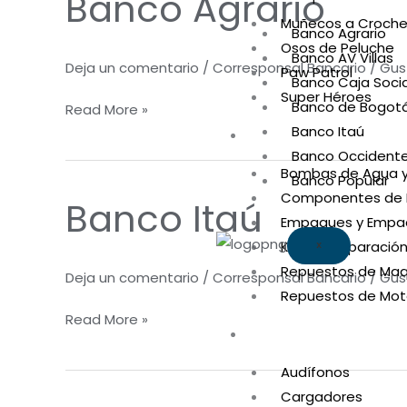
Banco Agrario
Agrario
Muñecos a Croche
Banco Agrario
Osos de Peluche
Banco AV Villas
Deja un comentario
/
Corresponsal Bancario
/
Gus
Paw Patrol
Banco Caja Socia
Super Héroes
Banco de Bogot
Read More »
Banco Itaú
Repuestos
Banco Occident
Bombas de Agua y
Banco Popular
Componentes de I
Banco Itaú
Banco
Empaques y Empa
Itaú
Kits de Reparació
X
Repuestos de Maq
Deja un comentario
/
Corresponsal Bancario
/
Gus
Repuestos de Mot
Read More »
Tecnología
Audífonos
Cargadores